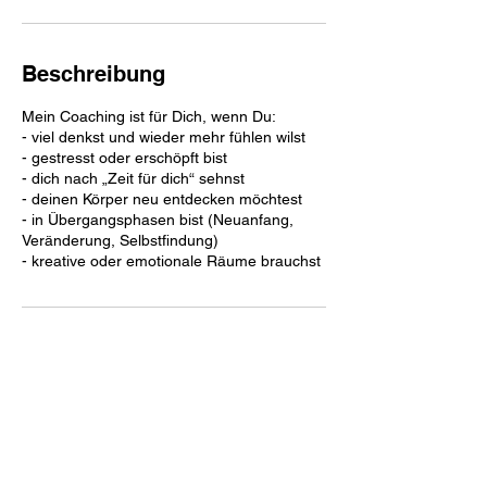
M
i
n
.
Beschreibung
Mein Coaching ist für Dich, wenn Du:
- viel denkst und wieder mehr fühlen wilst
- gestresst oder erschöpft bist
- dich nach „Zeit für dich“ sehnst
- deinen Körper neu entdecken möchtest
- in Übergangsphasen bist (Neuanfang,
Veränderung, Selbstfindung)
- kreative oder emotionale Räume brauchst
Kontaktangaben
01629644275
utefrank3@gmx.de
Schönenbucher Weg 39, Mittelbiberach,
Germany