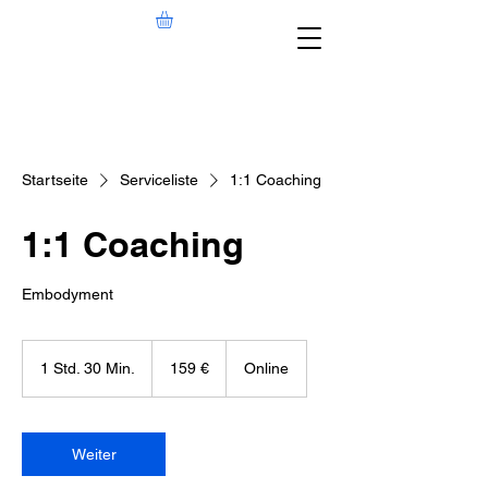
Startseite
Serviceliste
1:1 Coaching
1:1 Coaching
Embodyment
159
Euro
1 Std. 30 Min.
1
159 €
Online
S
t
d
3
Weiter
0