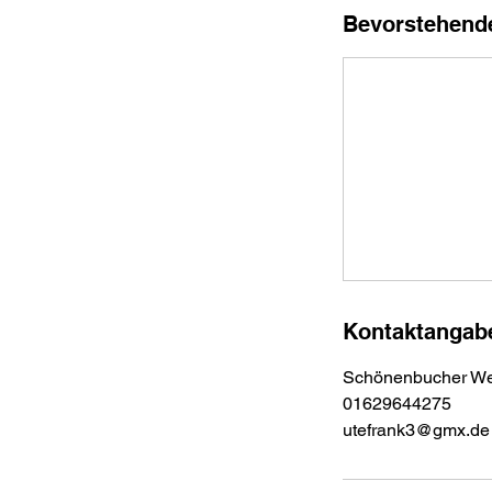
Bevorstehend
Kontaktangab
Schönenbucher Weg
01629644275
utefrank3@gmx.de